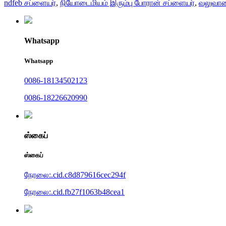
ndfeb சப்ளையர்
,
நியோடைமியம் இரும்பு போரான் சப்ளையர்
,
வலுவான
Whatsapp
Whatsapp
0086-18134502123
0086-18226620990
ஸ்கைப்
ஸ்கைப்
நேரலை:.cid.c8d879616cec294f
நேரலை:.cid.fb27f1063b48cea1