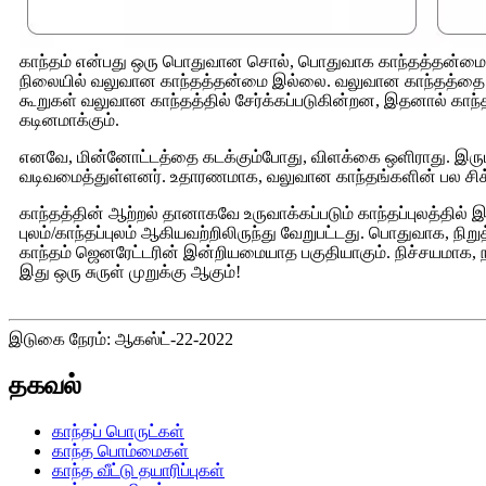
காந்தம் என்பது ஒரு பொதுவான சொல், பொதுவாக காந்தத்தன்மையை
நிலையில் வலுவான காந்தத்தன்மை இல்லை. வலுவான காந்தத்தை தொ
கூறுகள் வலுவான காந்தத்தில் சேர்க்கப்படுகின்றன, இதனால் காந்
கடினமாக்கும்.
எனவே, மின்னோட்டத்தை கடக்கும்போது, ​​​​விளக்கை ஒளிராது. இ
வடிவமைத்துள்ளனர். உதாரணமாக, வலுவான காந்தங்களின் பல சிக்க
காந்தத்தின் ஆற்றல் தானாகவே உருவாக்கப்படும் காந்தப்புலத்தில் இ
புலம்/காந்தப்புலம் ஆகியவற்றிலிருந்து வேறுபட்டது. பொதுவாக, நிற
காந்தம் ஜெனரேட்டரின் இன்றியமையாத பகுதியாகும். நிச்சயமாக,
இது ஒரு சுருள் முறுக்கு ஆகும்!
இடுகை நேரம்: ஆகஸ்ட்-22-2022
தகவல்
காந்தப் பொருட்கள்
காந்த பொம்மைகள்
காந்த வீட்டு தயாரிப்புகள்