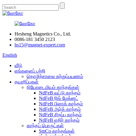
Hesheng Magnetics Co., Ltd.
0086-181 3450 2123
hs15@magnet-expert.com
English
வீடு
எங்களைப் பற்றி
தொழிற்சாலை சுற்றுப்பயணம்
தயாரிப்புகள்
நியோடைமியம் காந்தங்கள்
NdFeB வட்டு காந்தம்
NdFeB ரிங் மேக்னட்
NdFeB பிளாக் காந்தம்
NdFeB ஆர்க் காந்தம்
NdFeB சிறப்பு காந்தம்
NdFeB எதிர் காந்தம்
காந்தப் பொருட்கள்
SmCo காந்தங்கள்