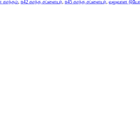
 காந்தம்
,
n42 காந்த சப்ளையர்
,
n45 காந்த சப்ளையர்
,
வலுவான நியோட