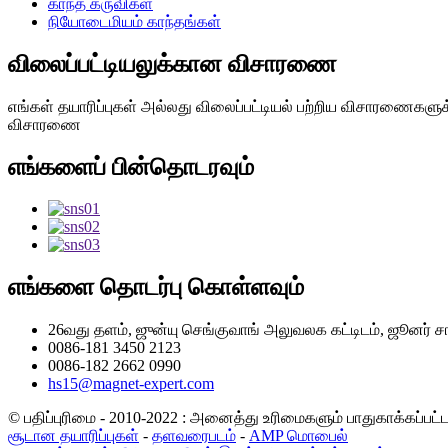
காந்த கருவிகள்
நியோடைமியம் காந்தங்கள்
விலைப்பட்டியலுக்கான விசாரணை
எங்கள் தயாரிப்புகள் அல்லது விலைப்பட்டியல் பற்றிய விசாரணைகளுக
விசாரணை
எங்களைப் பின்தொடரவும்
எங்களை தொடர்பு கொள்ளவும்
26வது தளம், ஜுன்யு செங்குவாங் அலுவலக கட்டிடம், ஜூனர் ச
0086-181 3450 2123
0086-182 2662 0990
hs15@magnet-expert.com
© பதிப்புரிமை - 2010-2022 : அனைத்து உரிமைகளும் பாதுகாக்கப்பட
சூடான தயாரிப்புகள்
-
தளவரைபடம்
-
AMP மொபைல்