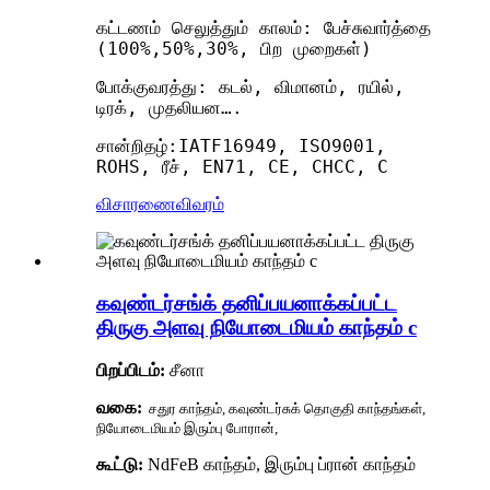
கட்டணம் செலுத்தும் காலம்: பேச்சுவார்த்தை
(100%,50%,30%, பிற முறைகள்)
போக்குவரத்து: கடல், விமானம், ரயில்,
டிரக், முதலியன….
சான்றிதழ்:IATF16949, ISO9001,
ROHS, ரீச், EN71, CE, CHCC, C
விசாரணை
விவரம்
கவுண்டர்சங்க் தனிப்பயனாக்கப்பட்ட
திருகு அளவு நியோடைமியம் காந்தம் c
பிறப்பிடம்:
சீனா
வகை:
சதுர காந்தம், கவுண்டர்சுக் தொகுதி காந்தங்கள்,
நியோடைமியம் இரும்பு போரான்,
கூட்டு:
NdFeB காந்தம், இரும்பு ப்ரான் காந்தம்