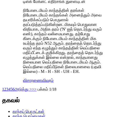
டிஸ்க் மேக்னட் எதிர்சங்க் துளையுடன்
நியோடைமியம் காந்தத்தின் தரங்கள்
நியோடைமியம் காந்தங்கள் அனைத்தும் அவை
தயாரிக்கப்படும் பொருளால்
தரப்படுத்தப்படுகின்றன. மிகவும் பொதுவான
விதியாக, அதிக தரம் ('N' ஐத் தொடர்ந்து வரும்
எண்), காந்தம் வலிமையானது. தற்போது
கிடைக்கும் நியோடைமியம் காந்தத்தின் மிக
உயர்ந்த தரம் N52 ஆகும். தரத்தைத் தொடர்ந்து
வரும் எந்த எழுத்தும் காந்தத்தின் வெப்பநிலை
மதிப்பீட்டைக் குறிக்கிறது. தரத்தைத் தொடர்ந்து
எழுத்துக்கள் இல்லை என்றால், காந்தமானது
நிலையான வெப்பநிலை நியோடைமியம் ஆகும்.
வெப்பநிலை மதிப்பீடுகள் நிலையானவை (பதவி
இல்லை) - M - H - SH - UH - EH.
விசாரணை
விவரம்
1
2
3
4
5
6
அடுத்து >
>>
பக்கம் 1/18
தகவல்
காந்தப் பொருட்கள்
காந்த பொம்மைகள்