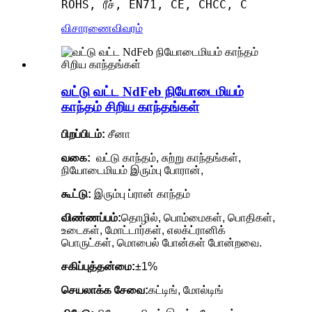
ROHS, ரீச், EN71, CE, CHCC, C
விசாரணை
விவரம்
வட்டு வட்ட NdFeb நியோடைமியம்
காந்தம் சிறிய காந்தங்கள்
பிறப்பிடம்:
சீனா
வகை:
வட்டு காந்தம், சுற்று காந்தங்கள்,
நியோடைமியம் இரும்பு போரான்,
கூட்டு:
இரும்பு ப்ரான் காந்தம்
விண்ணப்பம்:
தொழில், பொம்மைகள், பொதிகள்,
உடைகள், மோட்டார்கள், எலக்ட்ரானிக்
பொருட்கள், மொபைல் போன்கள் போன்றவை.
சகிப்புத்தன்மை:
±1%
செயலாக்க சேவை:
கட்டிங், மோல்டிங்