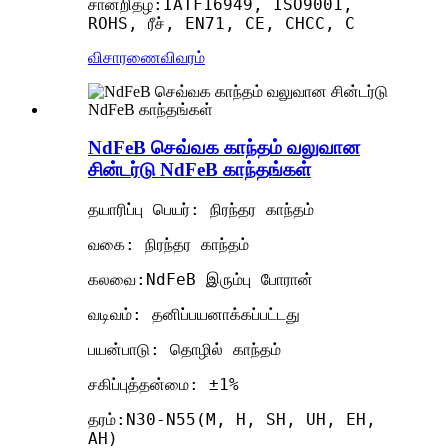
சான்றிதழ்:IATF16949, ISO9001,
ROHS, ரீச், EN71, CE, CHCC, C
விசாரணை
விவரம்
NdFeB செவ்வக காந்தம் வலுவான
சின்டர்டு NdFeB காந்தங்கள்
தயாரிப்பு பெயர்: நிரந்தர காந்தம்
வகை: நிரந்தர காந்தம்
கலவை:NdFeB இரும்பு போரான்
வடிவம்: தனிப்பயனாக்கப்பட்டது
பயன்பாடு: தொழில் காந்தம்
சகிப்புத்தன்மை: ±1%
தரம்:N30-N55(M, H, SH, UH, EH,
AH)