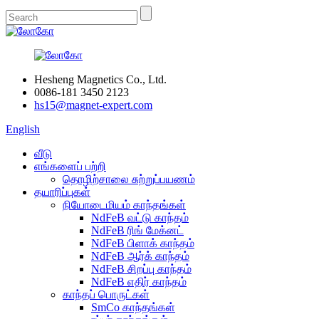
Hesheng Magnetics Co., Ltd.
0086-181 3450 2123
hs15@magnet-expert.com
English
வீடு
எங்களைப் பற்றி
தொழிற்சாலை சுற்றுப்பயணம்
தயாரிப்புகள்
நியோடைமியம் காந்தங்கள்
NdFeB வட்டு காந்தம்
NdFeB ரிங் மேக்னட்
NdFeB பிளாக் காந்தம்
NdFeB ஆர்க் காந்தம்
NdFeB சிறப்பு காந்தம்
NdFeB எதிர் காந்தம்
காந்தப் பொருட்கள்
SmCo காந்தங்கள்