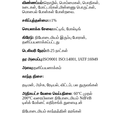
விண்ணப்பம்:
தொழில், பொம்மைகள், பொதிகள்,
உடைகள், மோட்டார்கள்,
மின்னணு பொருட்கள்,
மொபைல் போன்கள் போன்றவை.
சகிப்புத்தன்மை:
±1%
செயலாக்க சேவை:
கட்டிங், மோல்டிங்
கிரேடு:
நியோடைமியம் இரும்பு போரான்,
தனிப்பயனாக்கப்பட்டது
டெலிவரி நேரம்:
8-25 நாட்கள்
தர அமைப்பு:
ISO9001 ISO:14001, IATF:16949
அளவு:
தனிப்பயனாக்கம்
காந்த திசை:
தடிமன், அச்சு, ரேடியல், விட்டம், பல துருவங்கள்
அதிகபட்ச வேலை வெப்பநிலை
: 60°C முதல்
200°C வரையிலான நியோடைமியம் NdFeB
டிஸ்க் மேக்னட் எதிர்சங்க் துளையுடன்
நியோடைமியம் காந்தத்தின் தரங்கள்