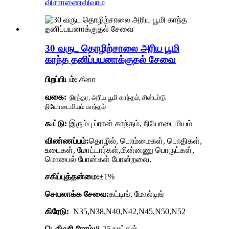
விசாரணை
விவரம்
30 வருட தொழிற்சாலை அரிய பூமி
காந்த தனிப்பயனாக்குதல் சேவை
பிறப்பிடம்:
சீனா
வகை:
நிரந்தர, அரிய பூமி காந்தம், சின்டர்டு
நியோடைமியம் காந்தம்
கூட்டு:
இரும்பு ப்ரான் காந்தம், நியோடைமியம்
விண்ணப்பம்:
தொழில், பொம்மைகள், பொதிகள்,
உடைகள், மோட்டார்கள்,
மின்னணு பொருட்கள்,
மொபைல் போன்கள் போன்றவை.
சகிப்புத்தன்மை:
±1%
செயலாக்க சேவை:
கட்டிங், மோல்டிங்
கிரேடு:
N35,N38,N40,N42,N45,N50,N52
டெலிவரி நேரம்:
8-25 நாட்கள்