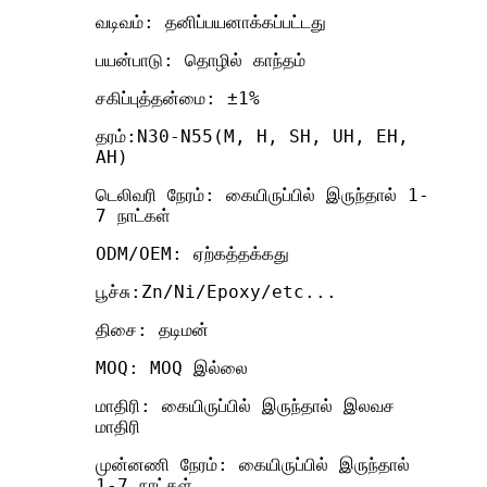
வடிவம்: தனிப்பயனாக்கப்பட்டது
பயன்பாடு: தொழில் காந்தம்
சகிப்புத்தன்மை: ±1%
தரம்:N30-N55(M, H, SH, UH, EH,
AH)
டெலிவரி நேரம்: கையிருப்பில் இருந்தால் 1-
7 நாட்கள்
ODM/OEM: ஏற்கத்தக்கது
பூச்சு:Zn/Ni/Epoxy/etc...
திசை: தடிமன்
MOQ: MOQ இல்லை
மாதிரி: கையிருப்பில் இருந்தால் இலவச
மாதிரி
முன்னணி நேரம்: கையிருப்பில் இருந்தால்
1-7 நாட்கள்