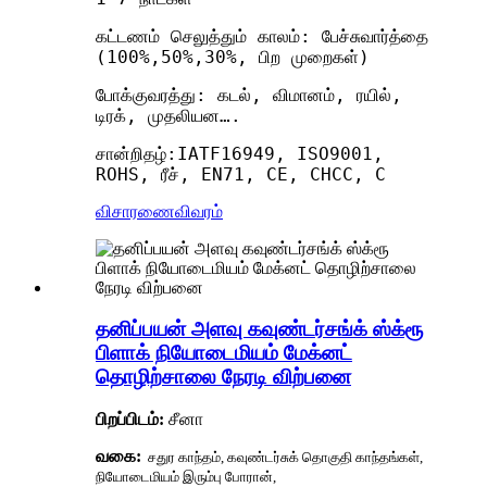
கட்டணம் செலுத்தும் காலம்: பேச்சுவார்த்தை
(100%,50%,30%, பிற முறைகள்)
போக்குவரத்து: கடல், விமானம், ரயில்,
டிரக், முதலியன….
சான்றிதழ்:IATF16949, ISO9001,
ROHS, ரீச், EN71, CE, CHCC, C
விசாரணை
விவரம்
தனிப்பயன் அளவு கவுண்டர்சங்க் ஸ்க்ரூ
பிளாக் நியோடைமியம் மேக்னட்
தொழிற்சாலை நேரடி விற்பனை
பிறப்பிடம்:
சீனா
வகை:
சதுர காந்தம், கவுண்டர்சுக் தொகுதி காந்தங்கள்,
நியோடைமியம் இரும்பு போரான்,