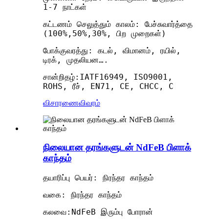
1-7 நாட்கள்
கட்டணம் செலுத்தும் காலம்: பேச்சுவார்த்தை
(100%,50%,30%, பிற முறைகள்)
போக்குவரத்து: கடல், விமானம், ரயில்,
டிரக், முதலியன….
சான்றிதழ்:IATF16949, ISO9001,
ROHS, ரீச், EN71, CE, CHCC, C
விசாரணை
விவரம்
நிலையான தரங்களுடன் NdFeB பிளாக்
காந்தம்
தயாரிப்பு பெயர்: நிரந்தர காந்தம்
வகை: நிரந்தர காந்தம்
கலவை:NdFeB இரும்பு போரான்