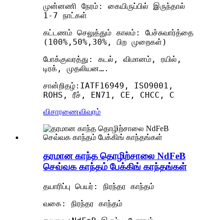
முன்னணி நேரம்: கையிருப்பில் இருந்தால்
1-7 நாட்கள்
கட்டணம் செலுத்தும் காலம்: பேச்சுவார்த்தை
(100%,50%,30%, பிற முறைகள்)
போக்குவரத்து: கடல், விமானம், ரயில்,
டிரக், முதலியன….
சான்றிதழ்:IATF16949, ISO9001,
ROHS, ரீச், EN71, CE, CHCC, C
விசாரணை
விவரம்
தரமான காந்த தொழிற்சாலை NdFeB
செவ்வக காந்தம் பேக்கிங் காந்தங்கள்
தயாரிப்பு பெயர்: நிரந்தர காந்தம்
வகை: நிரந்தர காந்தம்