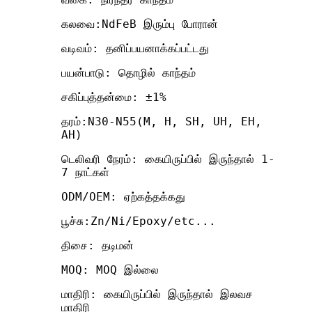
கலவை:NdFeB இரும்பு போரான்
வடிவம்: தனிப்பயனாக்கப்பட்டது
பயன்பாடு: தொழில் காந்தம்
சகிப்புத்தன்மை: ±1%
தரம்:N30-N55(M, H, SH, UH, EH,
AH)
டெலிவரி நேரம்: கையிருப்பில் இருந்தால் 1-
7 நாட்கள்
ODM/OEM: ஏற்கத்தக்கது
பூச்சு:Zn/Ni/Epoxy/etc...
திசை: தடிமன்
MOQ: MOQ இல்லை
மாதிரி: கையிருப்பில் இருந்தால் இலவச
மாதிரி