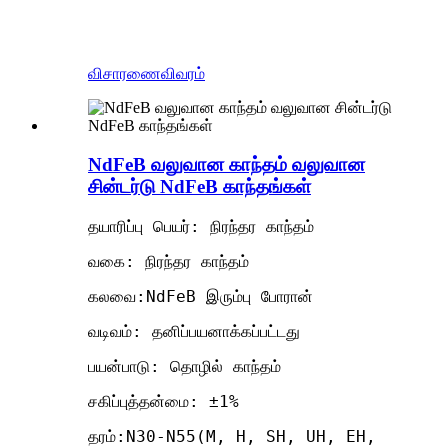
விசாரணை
விவரம்
NdFeB வலுவான காந்தம் வலுவான
சின்டர்டு NdFeB காந்தங்கள்
தயாரிப்பு பெயர்: நிரந்தர காந்தம்
வகை: நிரந்தர காந்தம்
கலவை:NdFeB இரும்பு போரான்
வடிவம்: தனிப்பயனாக்கப்பட்டது
பயன்பாடு: தொழில் காந்தம்
சகிப்புத்தன்மை: ±1%
தரம்:N30-N55(M, H, SH, UH, EH,