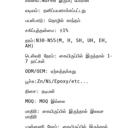
கலவை:NdFeB இரும்பு போரான்
வடிவம்: தனிப்பயனாக்கப்பட்டது
பயன்பாடு: தொழில் காந்தம்
சகிப்புத்தன்மை: ±1%
தரம்:N30-N55(M, H, SH, UH, EH,
AH)
டெலிவரி நேரம்: கையிருப்பில் இருந்தால் 1-
7 நாட்கள்
ODM/OEM: ஏற்கத்தக்கது
பூச்சு:Zn/Ni/Epoxy/etc...
திசை: தடிமன்
MOQ: MOQ இல்லை
மாதிரி: கையிருப்பில் இருந்தால் இலவச
மாதிரி
முன்னணி நேரம்: கையிருப்பில் இருந்தால்