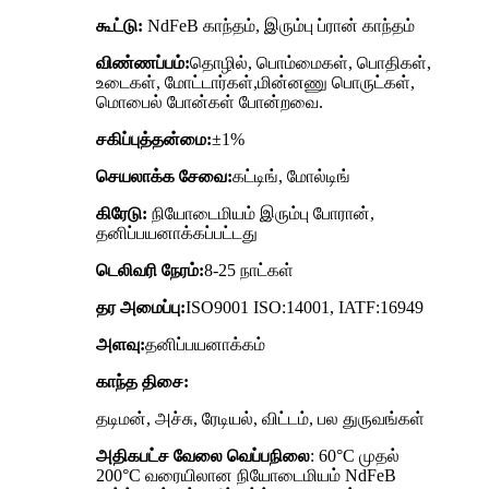
கூட்டு:
NdFeB காந்தம், இரும்பு ப்ரான் காந்தம்
விண்ணப்பம்:
தொழில், பொம்மைகள், பொதிகள்,
உடைகள், மோட்டார்கள்,
மின்னணு பொருட்கள்,
மொபைல் போன்கள் போன்றவை.
சகிப்புத்தன்மை:
±1%
செயலாக்க சேவை:
கட்டிங், மோல்டிங்
கிரேடு:
நியோடைமியம் இரும்பு போரான்,
தனிப்பயனாக்கப்பட்டது
டெலிவரி நேரம்:
8-25 நாட்கள்
தர அமைப்பு:
ISO9001 ISO:14001, IATF:16949
அளவு:
தனிப்பயனாக்கம்
காந்த திசை:
தடிமன், அச்சு, ரேடியல், விட்டம், பல துருவங்கள்
அதிகபட்ச வேலை வெப்பநிலை
: 60°C முதல்
200°C வரையிலான நியோடைமியம் NdFeB