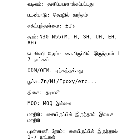
வடிவம்: தனிப்பயனாக்கப்பட்டது
பயன்பாடு: தொழில் காந்தம்
சகிப்புத்தன்மை: ±1%
தரம்:N30-N55(M, H, SH, UH, EH,
AH)
டெலிவரி நேரம்: கையிருப்பில் இருந்தால் 1-
7 நாட்கள்
ODM/OEM: ஏற்கத்தக்கது
பூச்சு:Zn/Ni/Epoxy/etc...
திசை: தடிமன்
MOQ: MOQ இல்லை
மாதிரி: கையிருப்பில் இருந்தால் இலவச
மாதிரி
முன்னணி நேரம்: கையிருப்பில் இருந்தால்
1-7 நாட்கள்