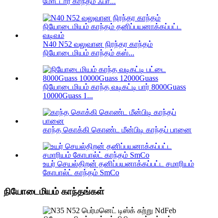
மோட்டார் காந்தம் ஃபா...
N40 N52 வலுவான நிரந்தர காந்தம்
நியோடைமியம் காந்தம் கஸ்...
நியோடைமியம் காந்த வடிகட்டி பார் 8000Guass
10000Guass 1...
காந்த கொக்கி கொண்ட மீன்பிடி காந்தப் பானை
உயர் செயல்திறன் தனிப்பயனாக்கப்பட்ட சமாரியம்
கோபால்ட் காந்தம் SmCo
நியோடைமியம் காந்தங்கள்