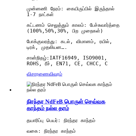
முன்னணி நேரம்: கையிருப்பில் இருந்தால்
1-7 நாட்கள்
கட்டணம் செலுத்தும் காலம்: பேச்சுவார்த்தை
(100%,50%,30%, பிற முறைகள்)
போக்குவரத்து: கடல், விமானம், ரயில்,
டிரக், முதலியன….
சான்றிதழ்:IATF16949, ISO9001,
ROHS, ரீச், EN71, CE, CHCC, C
விசாரணை
விவரம்
நிரந்தர NdFeB பொருள் செவ்வக
காந்தம் நல்ல தரம்
தயாரிப்பு பெயர்: நிரந்தர காந்தம்
வகை: நிரந்தர காந்தம்