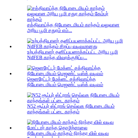
சக்திவாய்ந்த நியோடைமியம் காந்தம் வலுவான
அரிய பூமி சதுரம் எம்...
உற்பத்தியாளர் தனிப்பயனாக்கப்பட்ட அரிய பூமி
NdFEB காந்த விவரக்குறிப்பு...
ஜெனரேட்டர் மேக்னட் சக்திவாய்ந்த
நியோடைமியம் மெஜண்ட் டிஸ்க் வடிவம்
N52 சூப்பர் ஸ்ட்ராங் செவ்வக நியோடைமியம்
காந்தங்கள் பட்டை காந்தம்
நியோடைமியம் காந்தம் நிரந்தர வில் வடிவ