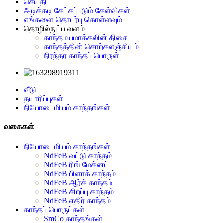
செய்தி
அடிக்கடி கேட்கப்படும் கேள்விகள்
எங்களை தொடர்பு கொள்ளவும்
தொழில்நுட்ப வளம்
காந்தமயமாக்கலின் திசை
காந்தத்தின் சொற்களஞ்சியம்
நிரந்தர காந்தப் பொருள்
வீடு
தயாரிப்புகள்
நியோடைமியம் காந்தங்கள்
வகைகள்
நியோடைமியம் காந்தங்கள்
NdFeB வட்டு காந்தம்
NdFeB ரிங் மேக்னட்
NdFeB பிளாக் காந்தம்
NdFeB ஆர்க் காந்தம்
NdFeB சிறப்பு காந்தம்
NdFeB எதிர் காந்தம்
காந்தப் பொருட்கள்
SmCo காந்தங்கள்