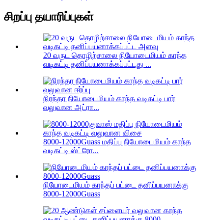
சிறப்பு தயாரிப்புகள்
20 வருட தொழிற்சாலை நியோடைமியம் காந்த
வடிகட்டி தனிப்பயனாக்கப்பட்டது ...
நிரந்தர நியோடைமியம் காந்த வடிகட்டி பார்
வலுவான அட்ரா...
8000-12000Guass மதிப்பு நியோடைமியம் காந்த
வடிகட்டி ஸ்ட்ரோ...
நியோடைமியம் காந்தப் பட்டை தனிப்பயனாக்கு
8000-12000Guass