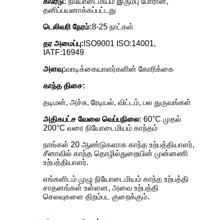
கிரேடு:
நியோடைமியம் இரும்பு போரான்,
தனிப்பயனாக்கப்பட்டது
டெலிவரி நேரம்:
8-25 நாட்கள்
தர அமைப்பு:
ISO9001 ISO:14001,
IATF:16949
அளவு:
வாடிக்கையாளர்களின் கோரிக்கை
காந்த திசை:
தடிமன், அச்சு, ரேடியல், விட்டம், பல துருவங்கள்
அதிகபட்ச வேலை வெப்பநிலை
: 60°C முதல்
200°C வரை நியோடைமியம் காந்தம்
நாங்கள் 20 ஆண்டுகளாக காந்த உற்பத்தியாளர்,
சீனாவில் காந்த தொழில்துறையின் முன்னணி
உற்பத்தியாளர்.
எங்களிடம் முழு நியோடைமியம் காந்த உற்பத்தி
சாதனங்கள் உள்ளன, அவை உற்பத்தி
செலவுகளை திறம்பட குறைக்கும்.